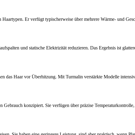
eisten Haartypen. Er verfügt typischerweise über mehrere Wärme- und G
spalten und statische Elektrizität reduzieren. Das Ergebnis ist glatter
 das Haar vor Überhitzung. Mit Turmalin verstärkte Modelle intensivi
gen Gebrauch konzipiert. Sie verfügen über präzise Temperaturkontrolle,
isen. Sie haben eine geringere Leistung, sind aber praktisch, wenn Pl