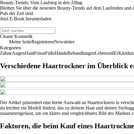
Beauty-Trends: Vom Laufsteg in den Alltag
Bleiben Sie über die neuesten Beauty-Trends auf dem Laufenden und erf
Puls der Zeit sind.
Jetzt E-Book herunterladen
Cleane Kosmetik
Meine Seite
Registrieren
Newsletter
Kategorien
Zähne
Augen
Haut
Frisur
Füße
Hände
Behandlungen
Lebensstil
Er
Kleidun
Verschiedene Haartrockner im Überblick e
Der Artikel präsentiert eine breite Auswahl an Haartrocknern in versch
du leichter ein Modell findest, das zu deinem Haar und deinen Stylin
zusammengefasst, um ein klares und vergleichbares Bild des Marktes z
Faktoren, die beim Kauf eines Haartrockne