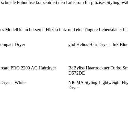
hmale Föhndüse konzentriert den Luftstrom für präzises Styling, währ
es Modell kann besseren Hitzeschutz und eine längere Lebensdauer biete
ompact Dryer
ghd Helios Hair Dryer - Ink Blu
rcare PRO 2200 AC Hairdryer
BaByliss Haartrockner Turbo Sm
D572DE
 Dryer - White
NICMA Styling Lightweight Hig
Dryer